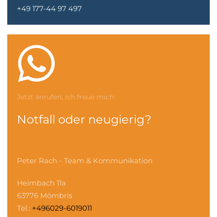
+49 177-44 97 497
Jetzt anrufen, Ich freue mich:
Notfall oder neugierig?
Peter Rach - Team & Kommunikation
Heimbach 11a
63776 Mömbris
Tel.:
+496029-6019011