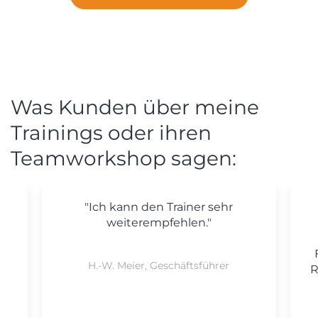
Was Kunden über meine
Trainings oder ihren
Teamworkshop sagen:
"Ich kann den Trainer sehr
weiterempfehlen."
H.-W. Meier, Geschäftsführer
R