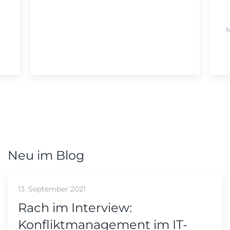
M
Neu im Blog
13. September 2021
Rach im Interview:
Konfliktmanagement im IT-