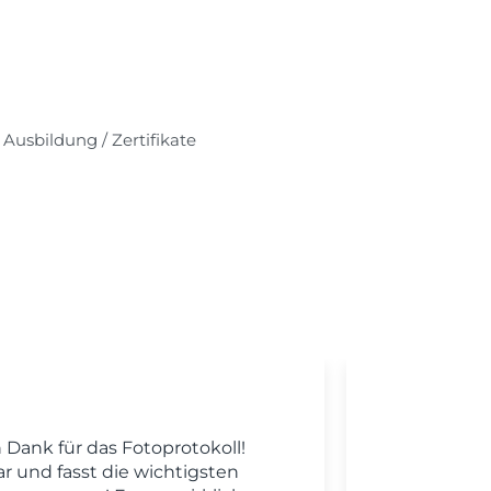
Ausbildung / Zertifikate
n Dank für das Fotoprotokoll!
Ic
r und fasst die wichtigsten
bedank