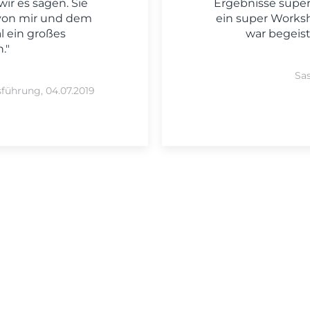
ir es sagen. Sie
Ergebnisse super
 von mir und dem
ein super Work
 ein großes
war begeiste
."
Sas
sführung, 04.07.2019