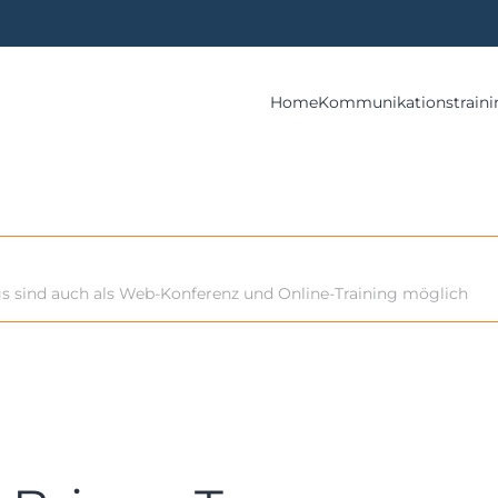
Home
Kommunikationstraini
gs sind auch als Web-Konferenz und Online-Training möglich