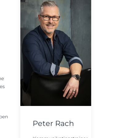
he
es
ypen
Peter Rach