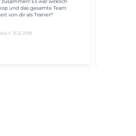
 zusammen! Es war wirklich
Präse
shop und das gesamte Team
ganz 
rt von dir als Trainer!"
Präs
darüber
kia V. 15.12.2018
Laur