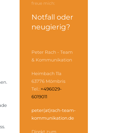
freue mich:
Notfall oder
neugierig?
Peter Rach - Team
& Kommunikation
Heimbach 11a
63776 Mömbris
nen.
Tel.:
+496029-
6019011
ade
peter(at)rach-team-
kommunikation.de
ss.
Direkt zum