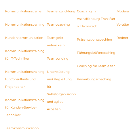
Kommunikationstrainer
Teamentwicklung
Coaching in
Modera
Aschaffenburg Frankfurt
Kommunikationstraining
Teamcoaching
Vorträg
o. Darmstadt
Kundenkommunikation
Teamgeist
Redner
Präsentationscoaching
entwickeln
Kommunikationstraining
Führungskräftecoaching
für IT-Techniker
Teambuilding
Coaching für Teamleiter
Kommunikationstraining
Unterstützung
für Consultants und
und Begleitung
Bewerbungscoaching
Projektleiter
für
Selbstorganisation
Kommunikationstraining
und agiles
für Kunden-Service-
Arbeiten
Techniker
Teamkommunkation