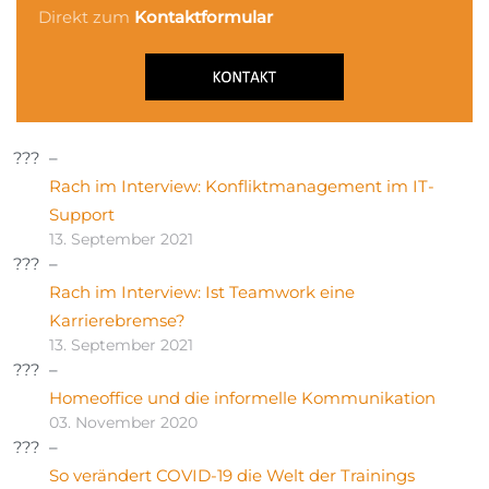
Direkt zum
Kontaktformular
Rach im Interview: Konfliktmanagement im IT-
Support
13. September 2021
Rach im Interview: Ist Teamwork eine
Karrierebremse?
13. September 2021
Homeoffice und die informelle Kommunikation
03. November 2020
So verändert COVID-19 die Welt der Trainings