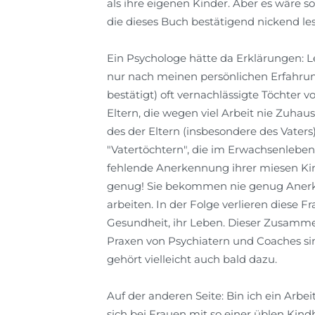
als ihre eigenen Kinder. Aber es wäre so w
die dieses Buch bestätigend nickend le
Ein Psychologe hätte da Erklärungen: Le
nur nach meinen persönlichen Erfahrun
bestätigt) oft vernachlässigte Töchter 
Eltern, die wegen viel Arbeit nie Zuh
des der Eltern (insbesondere des Vate
"Vatertöchtern", die im Erwachsenleben
fehlende Anerkennung ihrer miesen Kin
genug! Sie bekommen nie genug Anerk
arbeiten. In der Folge verlieren diese F
Gesundheit, ihr Leben. Dieser Zusammen
Praxen von Psychiatern und Coaches sind
gehört vielleicht auch bald dazu.
Auf der anderen Seite: Bin ich ein Arbei
sich bei Frauen mit so einer üblen Kin