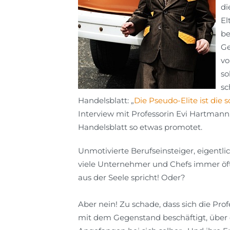
di
El
be
Ge
vo
so
sc
Handelsblatt:
„
Die Pseudo-Elite ist die
Interview mit Professorin Evi Hartmann
Handelsblatt so etwas promotet.
Unmotivierte Berufseinsteiger, eigentl
viele Unternehmer und Chefs immer öfte
aus der Seele spricht! Oder?
Aber nein! Zu schade, dass sich die Pr
mit dem Gegenstand beschäftigt, über d