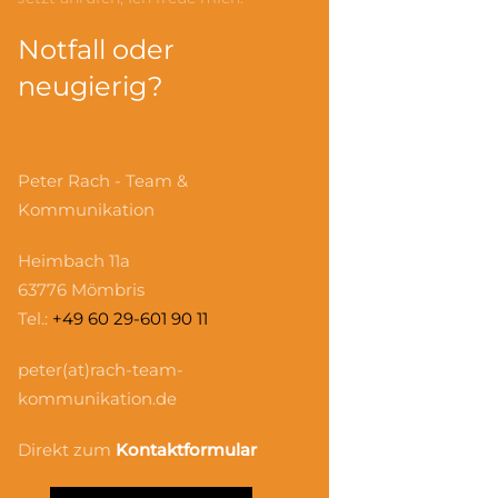
Notfall oder
neugierig?
Peter Rach - Team &
Kommunikation
Heimbach 11a
63776 Mömbris
Tel.:
+49 60 29-601 90 11
peter(at)rach-team-
kommunikation.de
Direkt zum
Kontaktformular