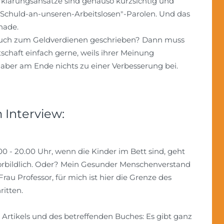
rklärungsansätze sind genauso kurzsichtig und
-Schuld-an-
unseren-Arbeitslosen"-Parolen. Und das
hade.
in Buch zum Geldverdienen geschrieben? Dann muss
tschaft einfach gerne, weils ihrer Meinung
t aber am Ende nichts zu einer Verbesserung bei.
Interview:
8.00 - 20.00 Uhr, wenn die Kinder im Bett sind, geht
vorbildlich. Oder? Mein Gesunder Menschenverstand
rau Professor, für mich ist hier die Grenze des
itten.
s Artikels und des betreffenden Buches: Es gibt ganz