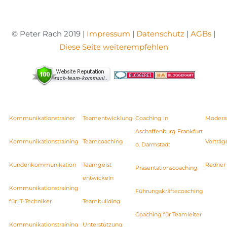
© Peter Rach 2019 |
Impressum
|
Datenschutz
|
AGBs
|
Diese Seite weiterempfehlen
Kommunikationstrainer
Teamentwicklung
Coaching in
Modera
Aschaffenburg Frankfurt
Kommunikationstraining
Teamcoaching
Vorträg
o. Darmstadt
Kundenkommunikation
Teamgeist
Redner
Präsentationscoaching
entwickeln
Kommunikationstraining
Führungskräftecoaching
für IT-Techniker
Teambuilding
Coaching für Teamleiter
Kommunikationstraining
Unterstützung