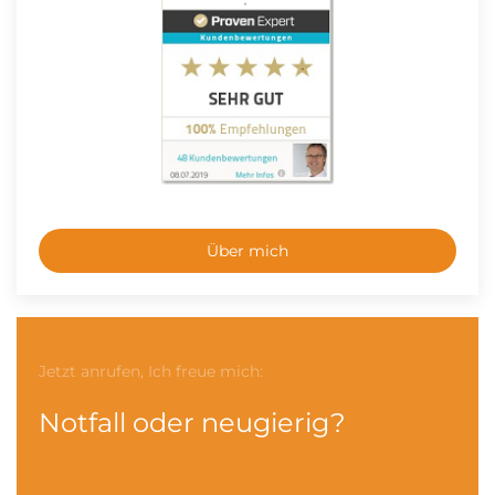
Über mich
Jetzt anrufen, Ich freue mich:
Notfall oder neugierig?