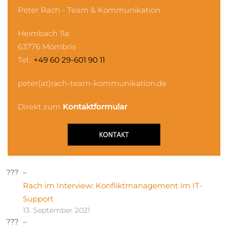
Peter Rach - Team & Kommunikation
Heimbach 11a
63776 Mömbris
Tel.:
+49 60 29-601 90 11
peter(at)rach-team-kommunikation.de
Direkt zum
Kontaktformular
Rach im Interview: Konfliktmanagement im IT-
Support
13. September 2021