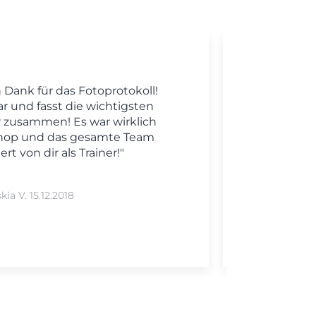
n Dank für das Fotoprotokoll!
Ic
r und fasst die wichtigsten
bedank
 zusammen! Es war wirklich
Präse
shop und das gesamte Team
ganz 
rt von dir als Trainer!"
Präs
darüber
kia V. 15.12.2018
Laur