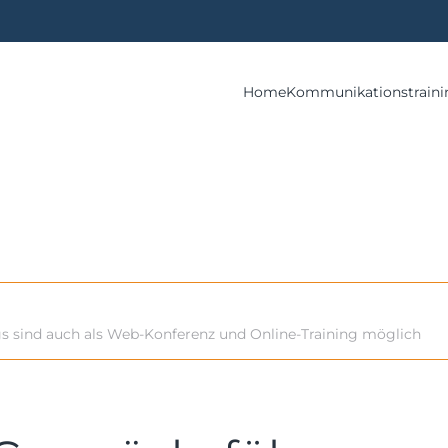
Home
Kommunikationstraini
gs sind auch als Web-Konferenz und Online-Training möglich