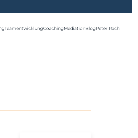
ng
Teamentwicklung
Coaching
Mediation
Blog
Peter Rach