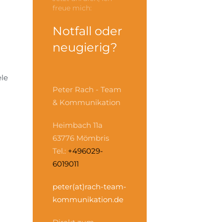
freue mich:
Notfall oder
neugierig?
ele
Peter Rach - Team
& Kommunikation
Heimbach 11a
63776 Mömbris
Tel.:
+496029-
6019011
peter(at)rach-team-
kommunikation.de