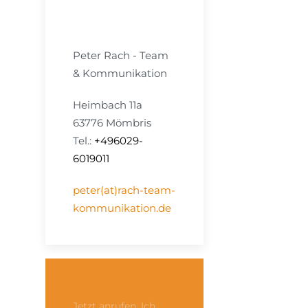
Peter Rach - Team
& Kommunikation
Heimbach 11a
63776 Mömbris
Tel.:
+496029-
6019011
peter(at)rach-team-
kommunikation.de
Jetzt anrufen, Ich