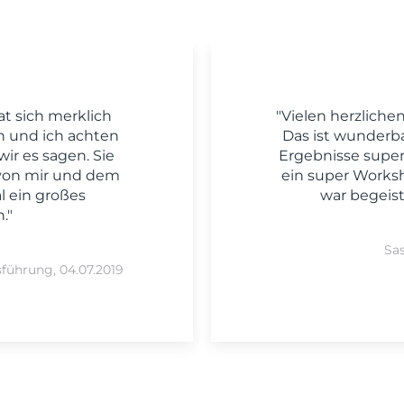
at sich merklich
"Vielen herzliche
n und ich achten
Das ist wunderba
ir es sagen. Sie
Ergebnisse super
 von mir und dem
ein super Work
 ein großes
war begeiste
."
Sas
sführung, 04.07.2019