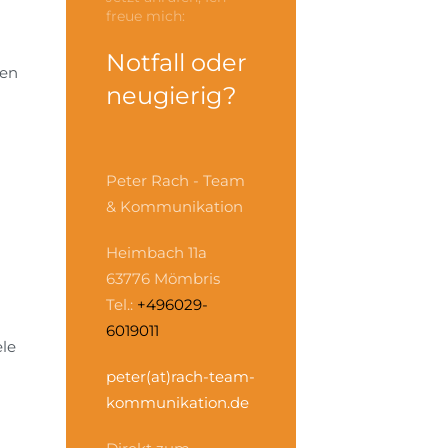
freue mich:
n
Notfall oder
hen
neugierig?
Peter Rach - Team
& Kommunikation
Heimbach 11a
63776 Mömbris
Tel.:
+496029-
6019011
ele
peter(at)rach-team-
kommunikation.de