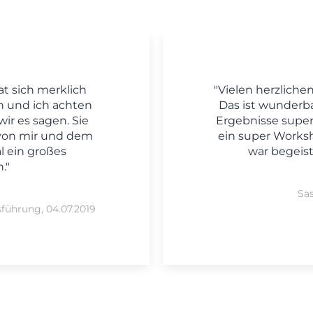
at sich merklich
"Vielen herzliche
n und ich achten
Das ist wunderba
ir es sagen. Sie
Ergebnisse super
 von mir und dem
ein super Work
 ein großes
war begeiste
."
Sas
sführung, 04.07.2019