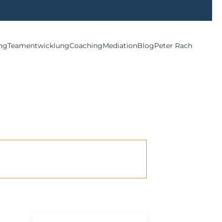
ng
Teamentwicklung
Coaching
Mediation
Blog
Peter Rach