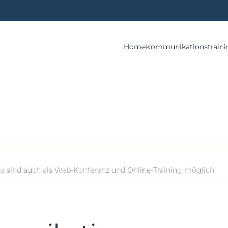
Home
Kommunikationstraini
gs sind auch als Web-Konferenz und Online-Training möglich