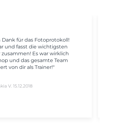
n Dank für das Fotoprotokoll!
Ic
r und fasst die wichtigsten
bedank
 zusammen! Es war wirklich
Präse
shop und das gesamte Team
ganz 
rt von dir als Trainer!"
Präs
darüber
kia V. 15.12.2018
Laur