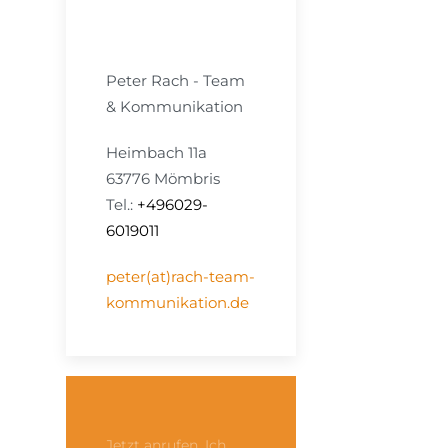
Peter Rach - Team
& Kommunikation
Heimbach 11a
63776 Mömbris
Tel.:
+496029-
6019011
peter(at)rach-team-
kommunikation.de
Jetzt anrufen, Ich