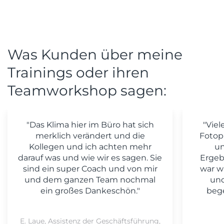
Was Kunden über meine
Trainings oder ihren
Teamworkshop sagen:
"Das Klima hier im Büro hat sich
"Viel
merklich verändert und die
Fotop
Kollegen und ich achten mehr
un
darauf was und wie wir es sagen. Sie
Ergeb
sind ein super Coach und von mir
war w
und dem ganzen Team nochmal
und
ein großes Dankeschön."
bege
E. Laue, Assistenz der Geschäftsführung,