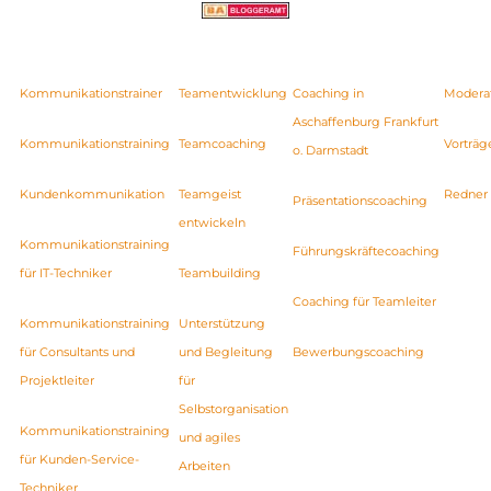
Kommunikationstrainer
Teamentwicklung
Coaching in
Modera
Aschaffenburg Frankfurt
Kommunikationstraining
Teamcoaching
Vorträg
o. Darmstadt
Kundenkommunikation
Teamgeist
Redner
Präsentationscoaching
entwickeln
Kommunikationstraining
Führungskräftecoaching
für IT-Techniker
Teambuilding
Coaching für Teamleiter
Kommunikationstraining
Unterstützung
für Consultants und
und Begleitung
Bewerbungscoaching
Projektleiter
für
Selbstorganisation
Kommunikationstraining
und agiles
für Kunden-Service-
Arbeiten
Techniker